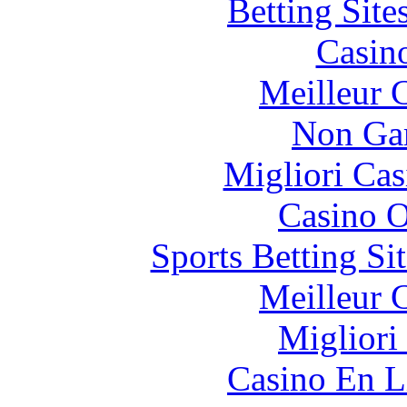
Betting Sit
Casin
Meilleur 
Non Ga
Migliori Cas
Casino O
Sports Betting S
Meilleur 
Migliori
Casino En L